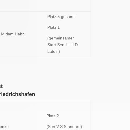
Platz 5 gesamt
Platz 1
 Miriam Hahn
(gemeinsamer
Start Sen I + II D
Latein)
st
riedrichshafen
Platz 2
Henke
(Sen V S Standard)