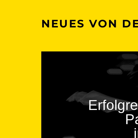
NEUES VON D
Erfolgr
P