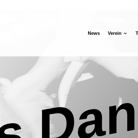
News
Verein
T
’s Da