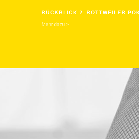
RÜCKBLICK 2. ROTTWEILER PO
Mehr dazu >