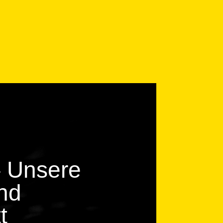
– Unsere
nd
t