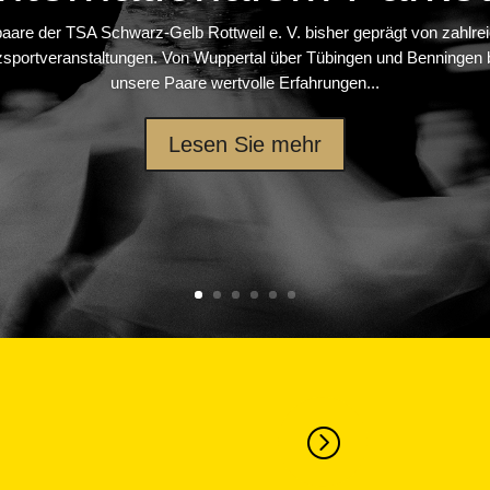
erpaare der TSA Schwarz-Gelb Rottweil e. V. bisher geprägt von zahlre
nzsportveranstaltungen. Von Wuppertal über Tübingen und Benninge
unsere Paare wertvolle Erfahrungen...
Lesen Sie mehr
=