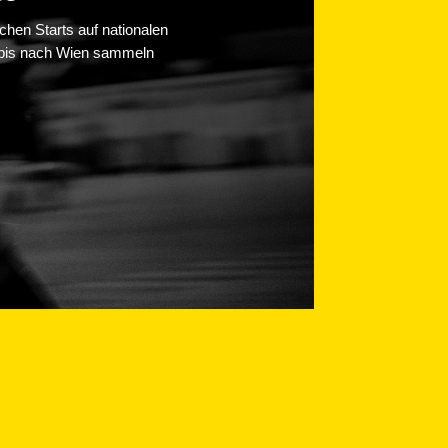
ichen Starts auf nationalen
n bis nach Wien sammeln