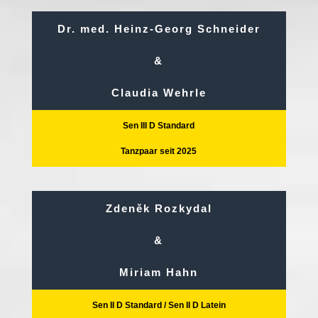
Dr. med. Heinz-Georg Schneider
&
Claudia Wehrle
Sen III D Standard
Tanzpaar seit 2025
Zdeněk Rozkydal
&
Miriam Hahn
Sen II D Standard / Sen II D Latein