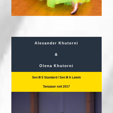
Alexander Khutorni
&
Olena Khutorni
Sen III S Standard / Sen III A Latein
Tanzpaar seit 2017