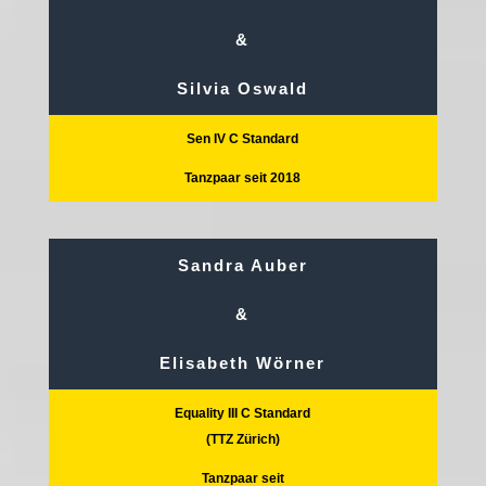
&
Silvia Oswald
Sen IV C Standard
Tanzpaar seit 2018
Sandra Auber
&
Elisabeth Wörner
Equality III C Standard
(TTZ Zürich)
Tanzpaar seit